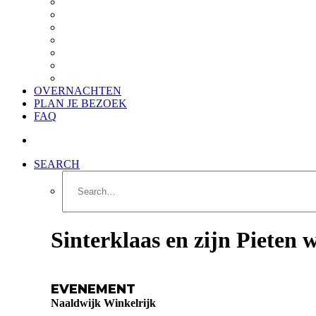
Routes in het Westland
Streekproducten
Natuur- en recreatiegebieden
Wellness & onthaasten
Winkelen
Workshops & Cursussen
Toegankelijkheid voor bezoekers met beperking
OVERNACHTEN
PLAN JE BEZOEK
FAQ
SEARCH
Sinterklaas en zijn Pieten 
EVENEMENT
Naaldwijk Winkelrijk