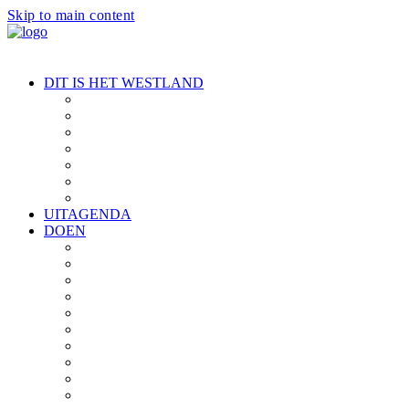
Skip to main content
DIT IS HET WESTLAND
Introductie Westland
Kust en duinen
Kassen
Streekproducten
Geschiedenis
Cultuur
Dorpen
UITAGENDA
DOEN
Alle locaties
Eten en drinken
Fietsen
Varen
Wandelen
Strand
Musea & Cultuur
Ontdek de kassen
Familiepret
Groepsuitjes