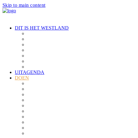
Skip to main content
DIT IS HET WESTLAND
Introductie Westland
Kust en duinen
Kassen
Streekproducten
Geschiedenis
Cultuur
Dorpen
UITAGENDA
DOEN
Alle locaties
Eten en drinken
Fietsen
Varen
Wandelen
Strand
Musea & Cultuur
Ontdek de kassen
Familiepret
Groepsuitjes