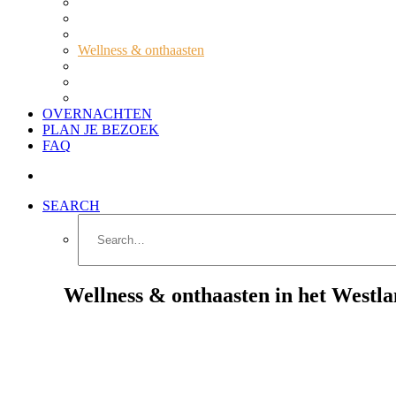
Routes in het Westland
Streekproducten
Natuur- en recreatiegebieden
Wellness & onthaasten
Winkelen
Workshops & Cursussen
Toegankelijkheid voor bezoekers met beperking
OVERNACHTEN
PLAN JE BEZOEK
FAQ
SEARCH
Wellness & onthaasten in het Westl