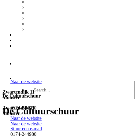
Streekproducten
Natuur- en recreatiegebieden
Wellness & onthaasten
Winkelen
Workshops & Cursussen
Toegankelijkheid voor bezoekers met beperking
OVERNACHTEN
PLAN JE BEZOEK
FAQ
SEARCH
Naar de website
Zwartendijk 11
De Cultuurschuur
Monster
0174-244980
Zwartendijk 11
De Cultuurschuur
Monster
Naar de website
Naar de website
Stuur een e-mail
0174-244980