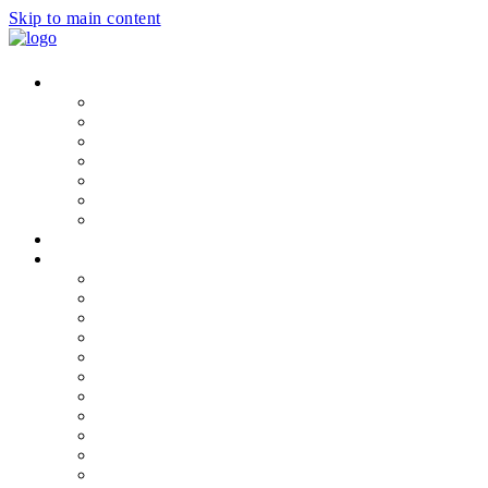
Skip to main content
DIT IS HET WESTLAND
Introductie Westland
Kust en duinen
Kassen
Streekproducten
Geschiedenis
Cultuur
Dorpen
UITAGENDA
DOEN
Alle locaties
Eten en drinken
Fietsen
Varen
Wandelen
Strand
Musea & Cultuur
Ontdek de kassen
Familiepret
Groepsuitjes
Routes in het Westland